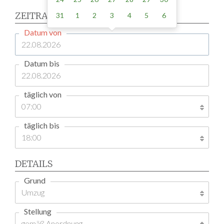
ZEITRAUM
31
1
2
3
4
5
6
Datum von
Datum bis
täglich von
täglich bis
DETAILS
Grund
Stellung