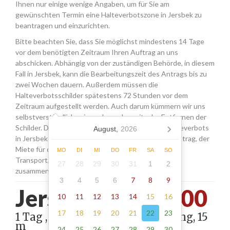
Ihnen nur einige wenige Angaben, um für Sie am
gewünschten Termin eine Halteverbotszone in Jersbek zu
beantragen und einzurichten.
Bitte beachten Sie, dass Sie möglichst mindestens 14 Tage
vor dem benötigten Zeitraum Ihren Auftrag an uns
abschicken. Abhängig von der zuständigen Behörde, in diesem
Fall in Jersbek, kann die Bearbeitungszeit des Antrags bis zu
zwei Wochen dauern. Außerdem müssen die
Halteverbotsschilder spätestens 72 Stunden vor dem
Zeitraum aufgestellt werden. Auch darum kümmern wir uns
selbstverständlich, wie auch um das zeitnahe Entfernen der
Schilder. Die Kosten für die Beantragung eines Halteverbots
August,
2026
in Jersbek setzen sich aus den Gebühren für den Antrag, der
Miete für die Schilder sowie einer Pauschale für den
MO
DI
MI
DO
FR
SA
SO
Transport, das Aufstellen und Abholen der Schilder
27
28
29
30
31
1
2
zusammen.
7
8
9
3
4
5
6
Jersbek -
215.00
10
11
12
13
14
15
16
17
18
19
20
21
22
23
1 Tag , Stellung gemäß Anordnung, 15
m
24
25
26
27
28
29
30