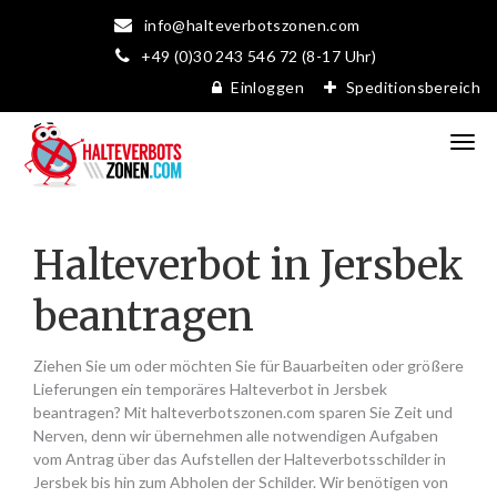
info@halteverbotszonen.com
+49 (0)30 243 546 72 (8-17 Uhr)
Einloggen
Speditionsbereich
Halteverbot in Jersbek
beantragen
Ziehen Sie um oder möchten Sie für Bauarbeiten oder größere
Lieferungen ein temporäres Halteverbot in Jersbek
beantragen? Mit halteverbotszonen.com sparen Sie Zeit und
Nerven, denn wir übernehmen alle notwendigen Aufgaben
vom Antrag über das Aufstellen der Halteverbotsschilder in
Jersbek bis hin zum Abholen der Schilder. Wir benötigen von