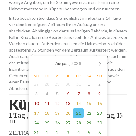
wenige Angaben, um für Sie am gewünschten Termin eine
Halteverbotszone in Küps zu beantragen und einzurichten.
Bitte beachten Sie, dass Sie möglichst mindestens 14 Tage
vor dem benötigten Zeitraum Ihren Auftrag an uns
abschicken. Abhängig von der zuständigen Behörde, in diesem
Fall in Küps, kann die Bearbeitungszeit des Antrags bis zu zwei
Wochen dauern. Außerdem müssen die Halteverbotsschilder
spätestens 72 Stunden vor dem Zeitraum aufgestellt werden.
Auch darum kümmern wir uns selbstverständlich, wie auch um
das zeitnahe Entfernen der Schilder. Die Kosten für die
August,
2026
Beantragung eines Halteverbots in Küps setzen sich aus den
Gebühren für den Antrag, der Miete für die Schilder sowie
MO
DI
MI
DO
FR
SA
SO
einer Pauschale für den Transport, das Aufstellen und
27
28
29
30
31
1
2
Abholen der Schilder zusammen.
6
7
8
9
3
4
5
Küps -
270.00
10
11
12
13
14
15
16
17
18
19
20
21
22
23
1 Tag , Stellung gemäß Anordnung, 15
m
24
25
26
27
28
29
30
ZEITRAUM
31
1
2
3
4
5
6