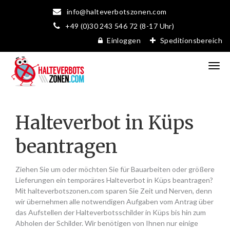
info@halteverbotszonen.com
+49 (0)30 243 546 72 (8-17 Uhr)
Einloggen
Speditionsbereich
Halteverbot in Küps
beantragen
Ziehen Sie um oder möchten Sie für Bauarbeiten oder größere
Lieferungen ein temporäres Halteverbot in Küps beantragen?
Mit halteverbotszonen.com sparen Sie Zeit und Nerven, denn
wir übernehmen alle notwendigen Aufgaben vom Antrag über
das Aufstellen der Halteverbotsschilder in Küps bis hin zum
Abholen der Schilder. Wir benötigen von Ihnen nur einige