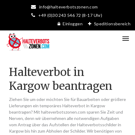
info@halteverbotszonen.com
+49 (0)30 243 546 72 (8-17 Uhr)
Einloggen
Speditionsbereich
Halteverbot in
Kargow beantragen
Ziehen Sie um oder möchten Sie für Bauarbeiten oder größere
Lieferungen ein temporäres Halteverbot in Kargow
beantragen? Mit halteverbotszonen.com sparen Sie Zeit und
Nerven, denn wir übernehmen alle notwendigen Aufgaben
vom Antrag über das Aufstellen der Halteverbotsschilder in
Kargow bis hin zum Abholen der Schilder. Wir benötigen von