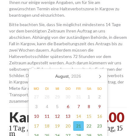
Ihnen nur einige wenige Angaben, um für Sie am
gewünschten Termin eine Halteverbotszone in Kargow zu
beantragen und einzurichten.
Bitte beachten Sie, dass Sie möglichst mindestens 14 Tage
vor dem benötigten Zeitraum Ihren Auftrag an uns
abschicken. Abhängig von der zuständigen Behörde, in diesem
Fall in Kargow, kann die Bearbeitungszeit des Antrags bis zu
zwei Wochen dauern. Außerdem müssen die
Halteverbotsschilder spätestens 72 Stunden vor dem
Zeitraum aufgestellt werden. Auch darum kümmern wir uns
selbstverständlich, wie auch um das zeitnahe Entfernen der
Schilder. Die Kosten für die Beantragung eines Halteverbots
August,
2026
in Kargow setzen sich aus den Gebühren für den Antrag, der
Miete für die Schilder sowie einer Pauschale für den
MO
DI
MI
DO
FR
SA
SO
Transport, das Aufstellen und Abholen der Schilder
27
28
29
30
31
1
2
zusammen.
6
7
8
9
3
4
5
Kargow -
250.00
10
11
12
13
14
15
16
17
18
19
20
21
22
23
1 Tag , Stellung gemäß Anordnung, 15
m
24
25
26
27
28
29
30