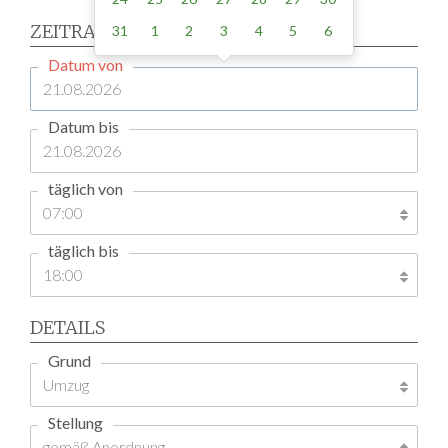
ZEITRAUM
31
1
2
3
4
5
6
Datum von
Datum bis
täglich von
täglich bis
DETAILS
Grund
Stellung