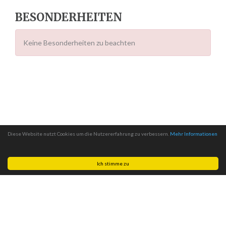
BESONDERHEITEN
Keine Besonderheiten zu beachten
Diese Website nutzt Cookies um die Nutzererfahrung zu verbessern.
Mehr Informationen
Ich stimme zu
Made with
by
MITSCom GmbH
| © 2026
Halteverbotszonen.com
|
Impressum
|
Datenschutz
|
AGB