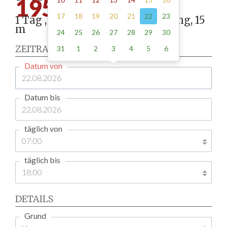
195.00
17
18
19
20
21
22
23
1 Tag , Stellung gemäß Anordnung, 15
m
24
25
26
27
28
29
30
ZEITRAUM
31
1
2
3
4
5
6
Datum von
Datum bis
täglich von
täglich bis
DETAILS
Grund