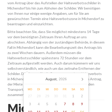
vom Antrag über das Aufstellen der Halteverbotsschilder in
Michendorf bis hin zum Abholen der Schilder. Wir benötigen
von Ihnen nur einige wenige Angaben, um für Sie am
gewünschten Termin eine Halteverbotszone in Michendorf zu
beantragen und einzurichten.
Bitte beachten Sie, dass Sie möglichst mindestens 14 Tage
vor dem benötigten Zeitraum Ihren Auftrag an uns
abschicken. Abhängig von der zuständigen Behörde, in diesem
Fall in Michendorf, kann die Bearbeitungszeit des Antrags bis
zu zwei Wochen dauern. Außerdem müssen die
Halteverbotsschilder spätestens 72 Stunden vor dem
Zeitraum aufgestellt werden. Auch darum kümmern wir uns
selbstverständlich, wie auch um das zeitnahe Entfernen der
Schilder. Die Kosten für die Beantragung eines Halteverbots
in Michendorf setzen sich aus den Gebühren für den Antrag,
August,
2026
der Miete für die Schilder sowie einer Pauschale für den
Transport, das Aufstellen und Abholen der Schilder
MO
DI
MI
DO
FR
SA
SO
zusammen.
27
28
29
30
31
1
2
Michendorf -
7
8
9
3
4
5
6
10
11
12
13
14
15
16