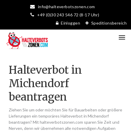
info@halteverbotszonen.com
+49 (0)30 243 546 72 (8-17 Uhr)
Einloggen
Speditionsbereich
Halteverbot in
Michendorf
beantragen
Ziehen Sie um oder möchten Sie für Bauarbeiten oder größere
Lieferungen ein temporäres Halteverbot in Michendorf
beantragen? Mit halteverbotszonen.com sparen Sie Zeit und
Nerven, denn wir übernehmen alle notwendigen Aufgaben