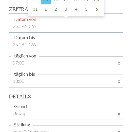
ZEITRAUM
31
1
2
3
4
5
6
Datum von
Datum bis
täglich von
täglich bis
DETAILS
Grund
Stellung