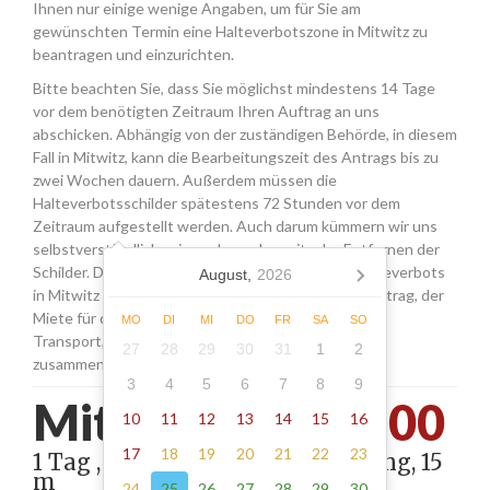
Ihnen nur einige wenige Angaben, um für Sie am
gewünschten Termin eine Halteverbotszone in Mitwitz zu
beantragen und einzurichten.
Bitte beachten Sie, dass Sie möglichst mindestens 14 Tage
vor dem benötigten Zeitraum Ihren Auftrag an uns
abschicken. Abhängig von der zuständigen Behörde, in diesem
Fall in Mitwitz, kann die Bearbeitungszeit des Antrags bis zu
zwei Wochen dauern. Außerdem müssen die
Halteverbotsschilder spätestens 72 Stunden vor dem
Zeitraum aufgestellt werden. Auch darum kümmern wir uns
selbstverständlich, wie auch um das zeitnahe Entfernen der
Schilder. Die Kosten für die Beantragung eines Halteverbots
August,
2026
in Mitwitz setzen sich aus den Gebühren für den Antrag, der
Miete für die Schilder sowie einer Pauschale für den
MO
DI
MI
DO
FR
SA
SO
Transport, das Aufstellen und Abholen der Schilder
27
28
29
30
31
1
2
zusammen.
3
4
5
6
7
8
9
Mitwitz -
270.00
10
11
12
13
14
15
16
17
18
19
20
21
22
23
1 Tag , Stellung gemäß Anordnung, 15
m
24
25
26
27
28
29
30