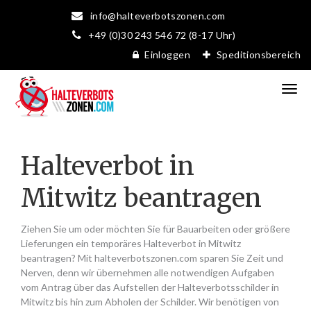
info@halteverbotszonen.com
+49 (0)30 243 546 72 (8-17 Uhr)
Einloggen
Speditionsbereich
Halteverbot in
Mitwitz beantragen
Ziehen Sie um oder möchten Sie für Bauarbeiten oder größere
Lieferungen ein temporäres Halteverbot in Mitwitz
beantragen? Mit halteverbotszonen.com sparen Sie Zeit und
Nerven, denn wir übernehmen alle notwendigen Aufgaben
vom Antrag über das Aufstellen der Halteverbotsschilder in
Mitwitz bis hin zum Abholen der Schilder. Wir benötigen von