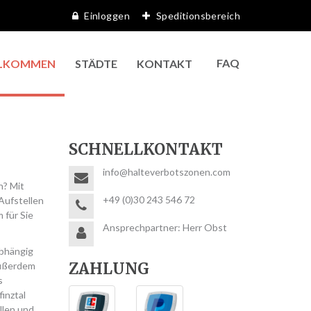
Einloggen
Speditionsbereich
FAQ
LKOMMEN
STÄDTE
KONTAKT
SCHNELLKONTAKT
info@halteverbotszonen.com
n? Mit
+49 (0)30 243 546 72
Aufstellen
 für Sie
Ansprechpartner: Herr Obst
Abhängig
ZAHLUNG
Außerdem
s
inztal
llen und