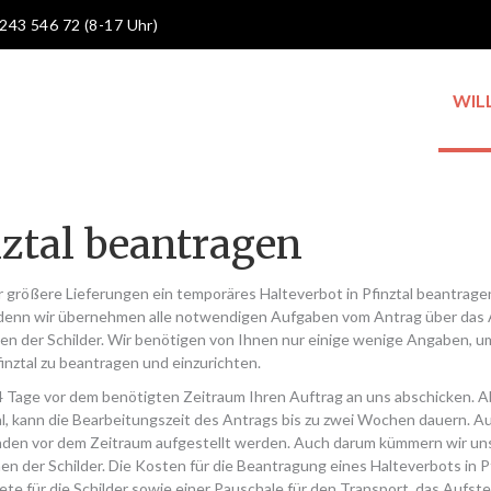
 243 546 72 (8-17 Uhr)
WIL
nztal beantragen
 größere Lieferungen ein temporäres Halteverbot in Pfinztal beantrage
 denn wir übernehmen alle notwendigen Aufgaben vom Antrag über das 
olen der Schilder. Wir benötigen von Ihnen nur einige wenige Angaben, um
nztal zu beantragen und einzurichten.
14 Tage vor dem benötigten Zeitraum Ihren Auftrag an uns abschicken. 
ztal, kann die Bearbeitungszeit des Antrags bis zu zwei Wochen dauern. 
nden vor dem Zeitraum aufgestellt werden. Auch darum kümmern wir un
en der Schilder. Die Kosten für die Beantragung eines Halteverbots in Pf
te für die Schilder sowie einer Pauschale für den Transport, das Aufste