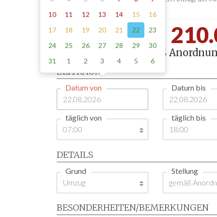
Abholen der Schilder zusammen.
10
11
12
13
14
15
16
Pfinztal -
210.
17
18
19
20
21
22
23
24
25
26
27
28
29
30
1 Tag , Stellung gemäß Anordnun
31
1
2
3
4
5
6
ZEITRAUM
Datum von
Datum bis
täglich von
täglich bis
DETAILS
Grund
Stellung
BESONDERHEITEN/BEMERKUNGEN