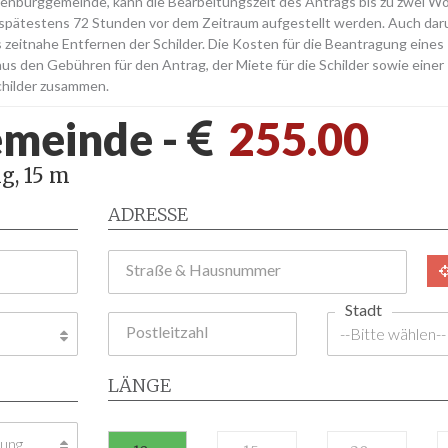
hsenburggemeinde, kann die Bearbeitungszeit des Antrags bis zu zwei 
spätestens 72 Stunden vor dem Zeitraum aufgestellt werden. Auch da
 zeitnahe Entfernen der Schilder. Die Kosten für die Beantragung eines
s den Gebühren für den Antrag, der Miete für die Schilder sowie einer
childer zusammen.
meinde -
255.00
g, 15 m
ADRESSE
Straße & Hausnummer
Stadt
Postleitzahl
LÄNGE