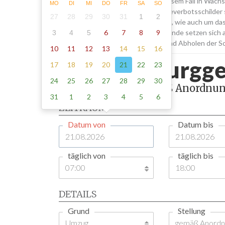
von der zuständigen Behörde, in diesem Fall in Wac
MO
DI
MI
DO
FR
SA
SO
dauern. Außerdem müssen die Halteverbotsschilder 
27
28
29
30
31
1
2
kümmern wir uns selbstverständlich, wie auch um das
6
7
8
9
Halteverbots in Wachsenburggemeinde setzen sich au
3
4
5
für den Transport, das Aufstellen und Abholen der S
10
11
12
13
14
15
16
Wachsenburgge
17
18
19
20
21
22
23
24
25
26
27
28
29
30
1 Tag , Stellung gemäß Anordnun
31
1
2
3
4
5
6
ZEITRAUM
Datum von
Datum bis
täglich von
täglich bis
DETAILS
Grund
Stellung