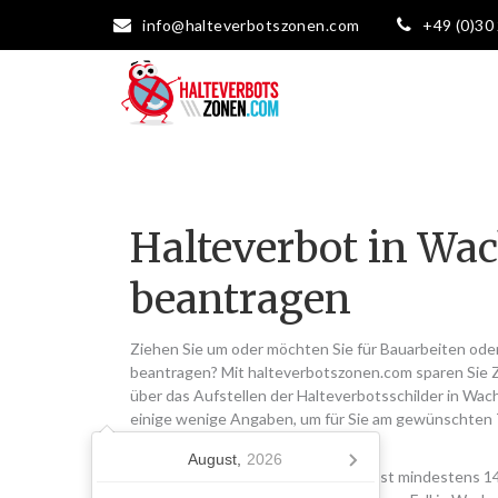
info@halteverbotszonen.com
+49 (0)30
Halteverbot in W
beantragen
Ziehen Sie um oder möchten Sie für Bauarbeiten od
beantragen? Mit halteverbotszonen.com sparen Sie 
über das Aufstellen der Halteverbotsschilder in Wac
einige wenige Angaben, um für Sie am gewünschten
einzurichten.
August,
2026
Bitte beachten Sie, dass Sie möglichst mindestens 