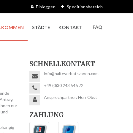
Einloggen
Speditionsbereich
FAQ
LKOMMEN
STÄDTE
KONTAKT
SCHNELLKONTAKT
info@halteverbotszonen.com
+49 (0)30 243 546 72
einde
Ansprechpartner: Herr Obst
 Antrag
Ihnen nur
 und
ZAHLUNG
Abhängig