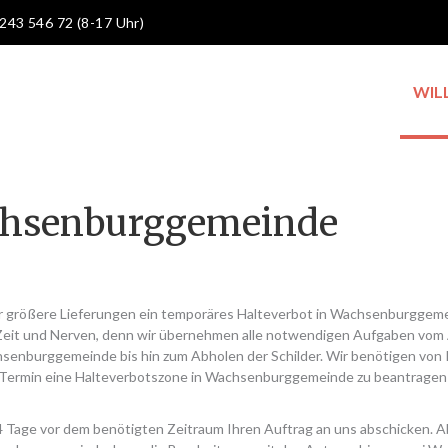
 243 546 72 (8-17 Uhr)
WIL
achsenburggemeinde
er größere Lieferungen ein temporäres Halteverbot in Wachsenburggem
Zeit und Nerven, denn wir übernehmen alle notwendigen Aufgaben vom
hsenburggemeinde bis hin zum Abholen der Schilder. Wir benötigen von 
 Termin eine Halteverbotszone in Wachsenburggemeinde zu beantragen
14 Tage vor dem benötigten Zeitraum Ihren Auftrag an uns abschicken. 