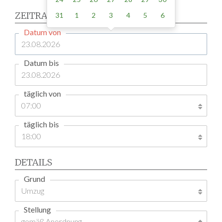
ZEITRAUM
31
1
2
3
4
5
6
Datum von
Datum bis
täglich von
täglich bis
DETAILS
Grund
Stellung