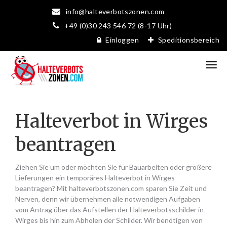
info@halteverbotszonen.com
+49 (0)30 243 546 72 (8-17 Uhr)
Einloggen
Speditionsbereich
Halteverbot in Wirges
beantragen
Ziehen Sie um oder möchten Sie für Bauarbeiten oder größere
Lieferungen ein temporäres Halteverbot in Wirges
beantragen? Mit halteverbotszonen.com sparen Sie Zeit und
Nerven, denn wir übernehmen alle notwendigen Aufgaben
vom Antrag über das Aufstellen der Halteverbotsschilder in
Wirges bis hin zum Abholen der Schilder. Wir benötigen von