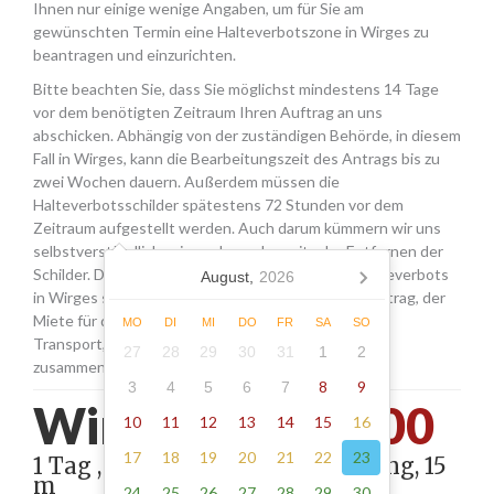
Ihnen nur einige wenige Angaben, um für Sie am
gewünschten Termin eine Halteverbotszone in Wirges zu
beantragen und einzurichten.
Bitte beachten Sie, dass Sie möglichst mindestens 14 Tage
vor dem benötigten Zeitraum Ihren Auftrag an uns
abschicken. Abhängig von der zuständigen Behörde, in diesem
Fall in Wirges, kann die Bearbeitungszeit des Antrags bis zu
zwei Wochen dauern. Außerdem müssen die
Halteverbotsschilder spätestens 72 Stunden vor dem
Zeitraum aufgestellt werden. Auch darum kümmern wir uns
selbstverständlich, wie auch um das zeitnahe Entfernen der
Schilder. Die Kosten für die Beantragung eines Halteverbots
August,
2026
in Wirges setzen sich aus den Gebühren für den Antrag, der
Miete für die Schilder sowie einer Pauschale für den
MO
DI
MI
DO
FR
SA
SO
Transport, das Aufstellen und Abholen der Schilder
27
28
29
30
31
1
2
zusammen.
8
9
3
4
5
6
7
Wirges -
210.00
10
11
12
13
14
15
16
17
18
19
20
21
22
23
1 Tag , Stellung gemäß Anordnung, 15
m
24
25
26
27
28
29
30