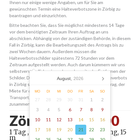
Ihnen nur einige wenige Angaben, um für Sie am
gewünschten Termin eine Halteverbotszone in Zörbig zu
beantragen und einzurichten.
Bitte beachten Sie, dass Sie möglichst mindestens 14 Tage
vor dem benötigten Zeitraum Ihren Auftrag an uns
abschicken. Abhängig von der zuständigen Behörde, in diesem
Fall in Zörbig, kann die Bearbeitungszeit des Antrags bis zu
zwei Wochen dauern. Außerdem müssen die
Halteverbotsschilder spätestens 72 Stunden vor dem
Zeitraum aufgestellt werden. Auch darum kümmern wir uns
selbstverständlich, wie auch um das zeitnahe Entfernen der
Schilder. Die Kosten für die Beantragung eines Halteverbots
August,
2026
in Zörbig setzen sich aus den Gebühren für den Antrag, der
Miete für die Schilder sowie einer Pauschale für den
MO
DI
MI
DO
FR
SA
SO
Transport, das Aufstellen und Abholen der Schilder
27
28
29
30
31
1
2
zusammen.
6
7
8
9
3
4
5
Zörbig -
195.00
10
11
12
13
14
15
16
17
18
19
20
21
22
23
1 Tag , Stellung gemäß Anordnung, 15
m
24
25
26
27
28
29
30