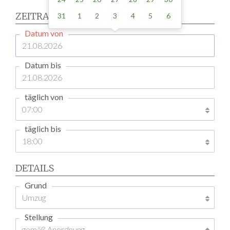
ZEITRAUM
31
1
2
3
4
5
6
Datum von
Datum bis
täglich von
täglich bis
DETAILS
Grund
Stellung