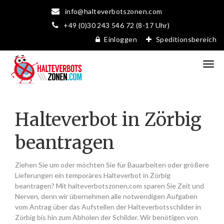
info@halteverbotszonen.com
+49 (0)30 243 546 72 (8-17 Uhr)
Einloggen
Speditionsbereich
Halteverbot in Zörbig
beantragen
Ziehen Sie um oder möchten Sie für Bauarbeiten oder größere
Lieferungen ein temporäres Halteverbot in Zörbig
beantragen? Mit halteverbotszonen.com sparen Sie Zeit und
Nerven, denn wir übernehmen alle notwendigen Aufgaben
vom Antrag über das Aufstellen der Halteverbotsschilder in
Zörbig bis hin zum Abholen der Schilder. Wir benötigen von