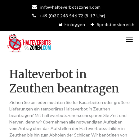
info@halteverbotszonen.com
+49 (0)30 243 546 72 (8-17 Uhr)
Einloggen
Speditionsbereich
Halteverbot in
Zeuthen beantragen
Ziehen Sie um oder möchten Sie für Bauarbeiten oder größere
Lieferungen ein temporäres Halteverbot in Zeuthen
beantragen? Mit halteverbotszonen.com sparen Sie Zeit und
Nerven, denn wir übernehmen alle notwendigen Aufgaben
vom Antrag über das Aufstellen der Halteverbotsschilder in
Zeuthen bis hin zum Abholen der Schilder. Wir benötigen von