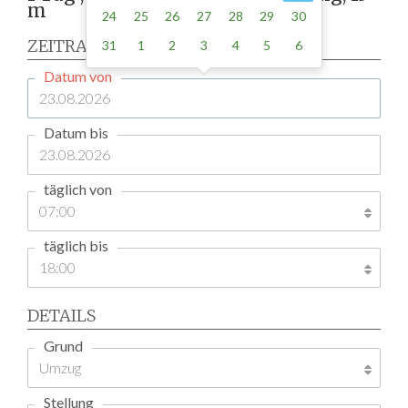
m
24
25
26
27
28
29
30
ZEITRAUM
31
1
2
3
4
5
6
Datum von
Datum bis
täglich von
täglich bis
DETAILS
Grund
Stellung