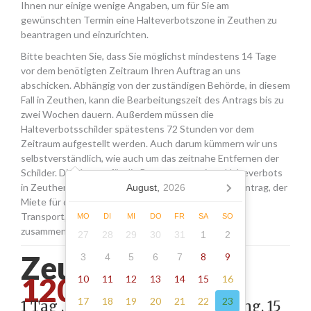
Ihnen nur einige wenige Angaben, um für Sie am
gewünschten Termin eine Halteverbotszone in Zeuthen zu
beantragen und einzurichten.
Bitte beachten Sie, dass Sie möglichst mindestens 14 Tage
vor dem benötigten Zeitraum Ihren Auftrag an uns
abschicken. Abhängig von der zuständigen Behörde, in diesem
Fall in Zeuthen, kann die Bearbeitungszeit des Antrags bis zu
zwei Wochen dauern. Außerdem müssen die
Halteverbotsschilder spätestens 72 Stunden vor dem
Zeitraum aufgestellt werden. Auch darum kümmern wir uns
selbstverständlich, wie auch um das zeitnahe Entfernen der
Schilder. Die Kosten für die Beantragung eines Halteverbots
in Zeuthen setzen sich aus den Gebühren für den Antrag, der
August,
2026
Miete für die Schilder sowie einer Pauschale für den
Transport, das Aufstellen und Abholen der Schilder
MO
DI
MI
DO
FR
SA
SO
zusammen.
27
28
29
30
31
1
2
Zeuthen -
8
9
3
4
5
6
7
120.00
10
11
12
13
14
15
16
17
18
19
20
21
22
23
1 Tag , Stellung gemäß Anordnung, 15