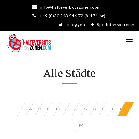
info@halteverbotszonen.com
+49 (0)30 243 546 72 (8-17 Uhr)
Einloggen
Speditionsbereich
Alle Städte
B
C
D
E
F
G
H
I
J
K
L
A
M